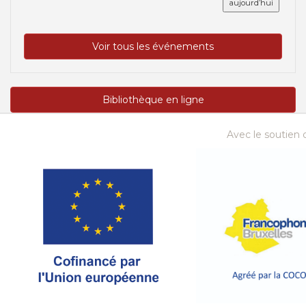
aujourd’hui
Voir tous les événements
Bibliothèque en ligne
Avec le soutien d