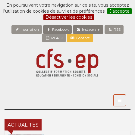
En poursuivant votre navigation sur ce site, vous acceptez
l’utilisation de cookies de suivi et de préférences
J’accepte
Désactiver les cookies
Inscription
Facebook
Instagram
RSS
RGPD
Contact
Toggle
navigati
ACTUALITÉS