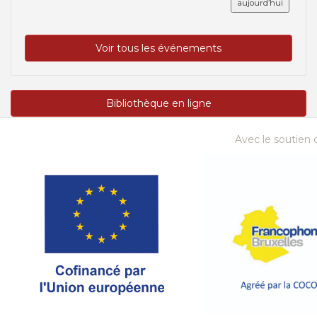
aujourd’hui
Voir tous les événements
Bibliothèque en ligne
Avec le soutien d