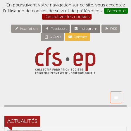
En poursuivant votre navigation sur ce site, vous acceptez
l’utilisation de cookies de suivi et de préférences
J’accepte
Désactiver les cookies
Inscription
Facebook
Instagram
RSS
RGPD
Contact
Toggle
navigati
ACTUALITÉS