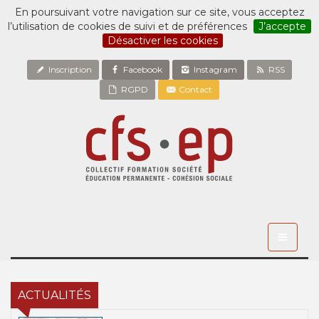
En poursuivant votre navigation sur ce site, vous acceptez
l’utilisation de cookies de suivi et de préférences
J’accepte
Désactiver les cookies
Inscription
Facebook
Instagram
RSS
RGPD
Contact
Toggle
navigati
ACTUALITÉS