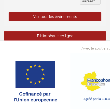
aujourd’hui
Voir tous les événements
Bibliothèque en ligne
Avec le soutien d