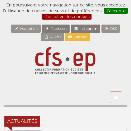
En poursuivant votre navigation sur ce site, vous acceptez
l’utilisation de cookies de suivi et de préférences
J’accepte
Désactiver les cookies
Inscription
Facebook
Instagram
RSS
RGPD
Contact
Toggle
navigati
ACTUALITÉS