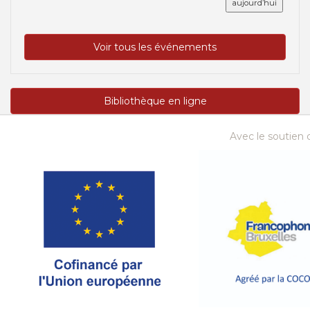
aujourd’hui
Voir tous les événements
Bibliothèque en ligne
Avec le soutien d