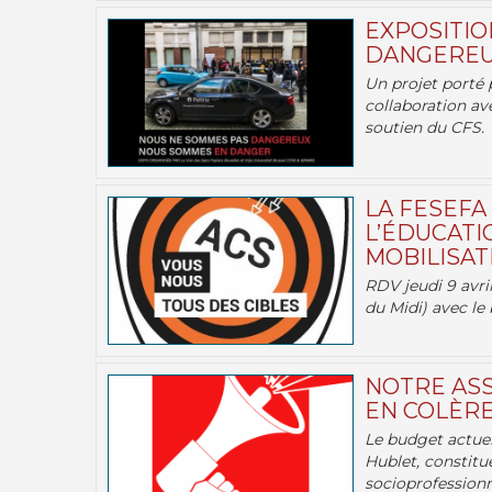
EXPOSITIO
DANGEREU
Un projet porté 
collaboration av
soutien du CFS.
LA FESEFA
L’ÉDUCATI
MOBILISATI
RDV jeudi 9 avril
du Midi) avec le 
NOTRE ASS
EN COLÈRE
Le budget actuel
Hublet, constitu
socioprofessionne