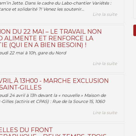
am’in Jette. Dans le cadre du Labo-chantier Variétés :
ance et solidarité ?! Venez les soutenir...
Lire la suite
ON DU 22 MAI – LE TRAVAIL NON
 ALIMENTE ET RENFORCE LA
 (QUI EN A BIEN BESOIN) !
eudi 22 mai à 10h, gare du Nord
Lire la suite
VRIL À 13H00 - MARCHE EXCLUSION
AINT-GILLES
udi 24 avril à 13h devant la « nouvelle » Maison de
-Gilles (actiris et CPAS) : Rue de la Source 15, 1060
Lire la suite
ELLES DU FRONT