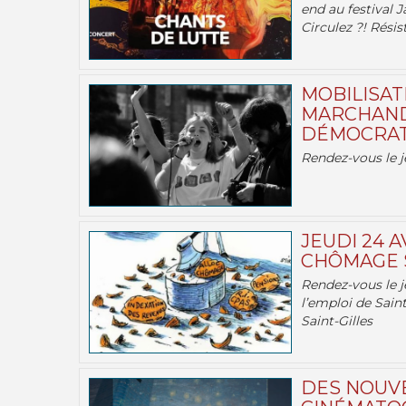
end au festival J
Circulez ?! Résist
MOBILISATI
MARCHAND
DÉMOCRATIE
Rendez-vous le j
JEUDI 24 A
CHÔMAGE S
Rendez-vous le je
l’emploi de Saint
Saint-Gilles
DES NOUV