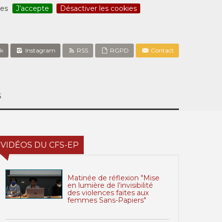
ces
J’accepte
Désactiver les cookies
k
Instagram
RSS
RGPD
Contact
S
VIDÉOS DU CFS-EP
Matinée de réflexion "Mise
en lumière de l’invisibilité
des violences faites aux
femmes Sans-Papiers"