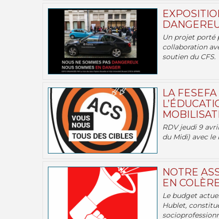
EXPOSITIO
DANGEREU
Un projet porté 
collaboration av
soutien du CFS.
LA FESEFA
L’ÉDUCATI
MOBILISATI
RDV jeudi 9 avril
du Midi) avec le 
NOTRE ASS
EN COLÈRE
Le budget actuel
Hublet, constitu
socioprofessionne