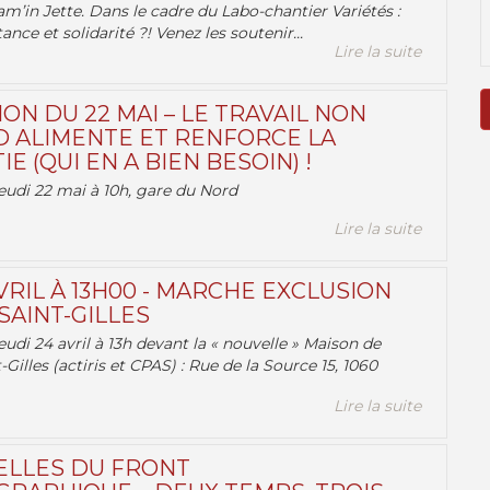
am’in Jette. Dans le cadre du Labo-chantier Variétés :
ance et solidarité ?! Venez les soutenir...
Lire la suite
ON DU 22 MAI – LE TRAVAIL NON
 ALIMENTE ET RENFORCE LA
 (QUI EN A BIEN BESOIN) !
eudi 22 mai à 10h, gare du Nord
Lire la suite
VRIL À 13H00 - MARCHE EXCLUSION
AINT-GILLES
udi 24 avril à 13h devant la « nouvelle » Maison de
-Gilles (actiris et CPAS) : Rue de la Source 15, 1060
Lire la suite
ELLES DU FRONT