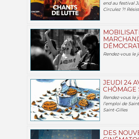
end au festival J
Circulez ?! Résist
MOBILISATI
MARCHAND
DÉMOCRATIE
Rendez-vous le j
JEUDI 24 A
CHÔMAGE S
Rendez-vous le je
l’emploi de Saint
Saint-Gilles
DES NOUV