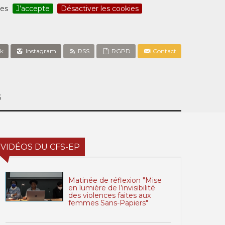
ces
J’accepte
Désactiver les cookies
k
Instagram
RSS
RGPD
Contact
S
VIDÉOS DU CFS-EP
Matinée de réflexion "Mise
en lumière de l’invisibilité
des violences faites aux
femmes Sans-Papiers"