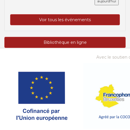
aujourd’hui
Voir tous les événements
Bibliothèque en ligne
Avec le soutien d