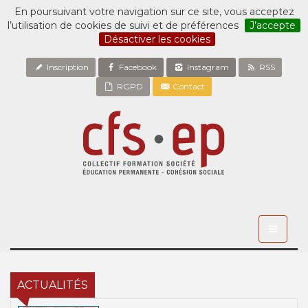
En poursuivant votre navigation sur ce site, vous acceptez
l’utilisation de cookies de suivi et de préférences
J’accepte
Désactiver les cookies
Inscription
Facebook
Instagram
RSS
RGPD
Contact
Toggle
navigati
ACTUALITÉS