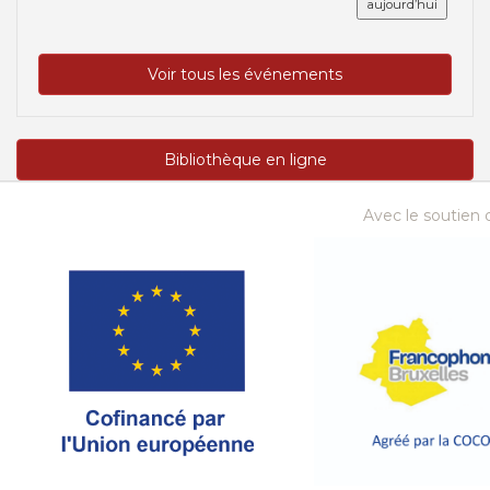
aujourd’hui
Voir tous les événements
Bibliothèque en ligne
Avec le soutien d