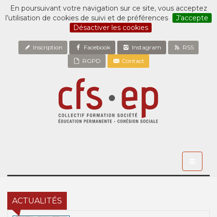
En poursuivant votre navigation sur ce site, vous acceptez
l’utilisation de cookies de suivi et de préférences
J’accepte
Désactiver les cookies
Inscription
Facebook
Instagram
RSS
RGPD
Contact
Toggle
navigati
ACTUALITÉS