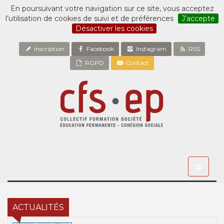
En poursuivant votre navigation sur ce site, vous acceptez
l’utilisation de cookies de suivi et de préférences
J’accepte
Désactiver les cookies
Inscription
Facebook
Instagram
RSS
RGPD
Contact
Toggle
navigati
ACTUALITÉS