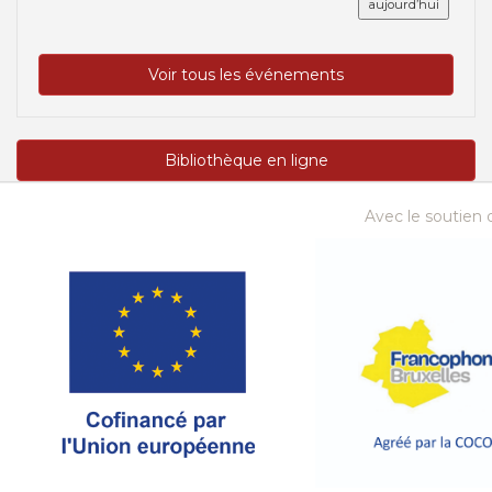
aujourd’hui
Voir tous les événements
Bibliothèque en ligne
Avec le soutien d