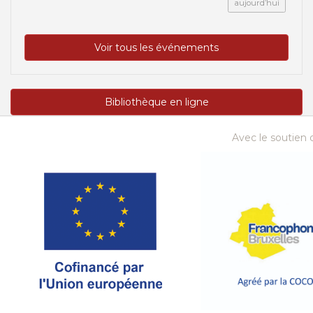
aujourd’hui
Voir tous les événements
Bibliothèque en ligne
Avec le soutien d