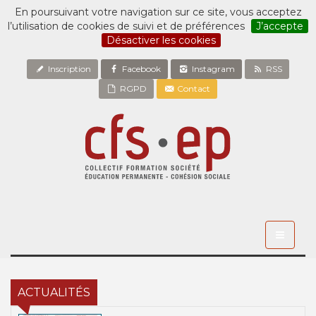
En poursuivant votre navigation sur ce site, vous acceptez
l’utilisation de cookies de suivi et de préférences
J’accepte
Désactiver les cookies
Inscription
Facebook
Instagram
RSS
RGPD
Contact
Toggle
navigati
ACTUALITÉS