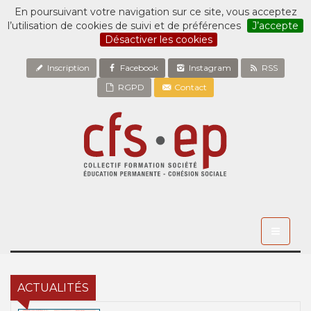
En poursuivant votre navigation sur ce site, vous acceptez
l’utilisation de cookies de suivi et de préférences
J’accepte
Désactiver les cookies
Inscription
Facebook
Instagram
RSS
RGPD
Contact
Toggle
navigati
ACTUALITÉS