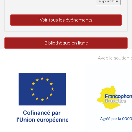
aujourd’hui
Voir tous les événements
Bibliothèque en ligne
Avec le soutien d