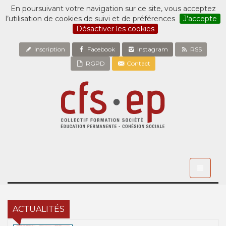
En poursuivant votre navigation sur ce site, vous acceptez
l’utilisation de cookies de suivi et de préférences
J’accepte
Désactiver les cookies
Inscription
Facebook
Instagram
RSS
RGPD
Contact
Toggle
navigati
ACTUALITÉS