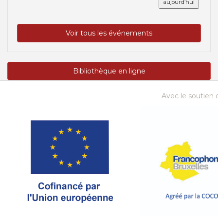
aujourd’hui
Voir tous les événements
Bibliothèque en ligne
Avec le soutien d