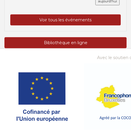
aujourd’hui
Voir tous les événements
Bibliothèque en ligne
Avec le soutien d