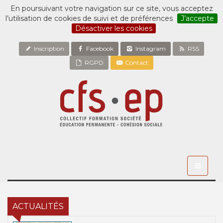
En poursuivant votre navigation sur ce site, vous acceptez
l’utilisation de cookies de suivi et de préférences
J’accepte
Désactiver les cookies
Inscription
Facebook
Instagram
RSS
RGPD
Contact
Toggle
navigati
ACTUALITÉS