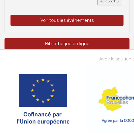
aujourd’hui
Voir tous les événements
Bibliothèque en ligne
Avec le soutien d