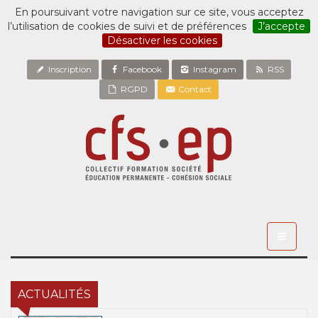
En poursuivant votre navigation sur ce site, vous acceptez
l’utilisation de cookies de suivi et de préférences
J’accepte
Désactiver les cookies
Inscription
Facebook
Instagram
RSS
RGPD
Contact
Toggle
navigati
ACTUALITÉS