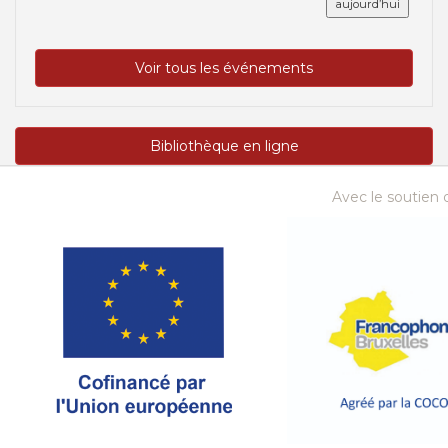
aujourd’hui
Voir tous les événements
Bibliothèque en ligne
Avec le soutien d