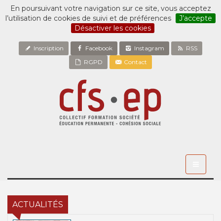
En poursuivant votre navigation sur ce site, vous acceptez
l’utilisation de cookies de suivi et de préférences
J’accepte
Désactiver les cookies
Inscription
Facebook
Instagram
RSS
RGPD
Contact
Toggle
navigati
ACTUALITÉS