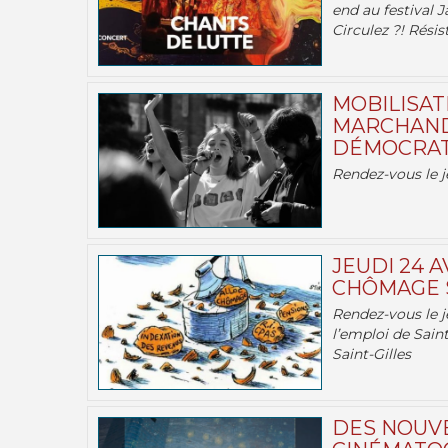
end au festival J
Circulez ?! Résist
MOBILISATI
MARCHAND
DÉMOCRATIE
Rendez-vous le j
JEUDI 24 A
CHÔMAGE S
Rendez-vous le je
l’emploi de Saint
Saint-Gilles
DES NOUV