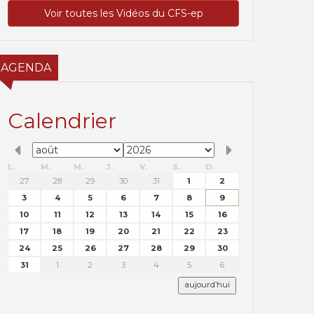
Voir toutes les Vidéos du CFS-ep
AGENDA
Calendrier
L.
M.
M.
J.
V.
S.
D.
27
28
29
30
31
1
2
3
4
5
6
7
8
9
10
11
12
13
14
15
16
17
18
19
20
21
22
23
24
25
26
27
28
29
30
31
1
2
3
4
5
6
aujourd’hui