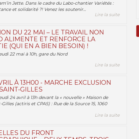
am’in Jette. Dans le cadre du Labo-chantier Variétés :
ance et solidarité ?! Venez les soutenir...
Lire la suite
ON DU 22 MAI – LE TRAVAIL NON
 ALIMENTE ET RENFORCE LA
 (QUI EN A BIEN BESOIN) !
eudi 22 mai à 10h, gare du Nord
Lire la suite
VRIL À 13H00 - MARCHE EXCLUSION
AINT-GILLES
udi 24 avril à 13h devant la « nouvelle » Maison de
-Gilles (actiris et CPAS) : Rue de la Source 15, 1060
Lire la suite
ELLES DU FRONT