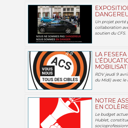
EXPOSITIO
DANGEREU
Un projet porté 
collaboration av
soutien du CFS.
LA FESEFA
L’ÉDUCATI
MOBILISATI
RDV jeudi 9 avril
du Midi) avec le 
NOTRE ASS
EN COLÈRE
Le budget actuel
Hublet, constitu
socioprofessionne