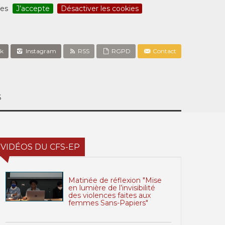
ces
J’accepte
Désactiver les cookies
k
Instagram
RSS
RGPD
Contact
S
VIDÉOS DU CFS-EP
Matinée de réflexion "Mise
en lumière de l’invisibilité
des violences faites aux
femmes Sans-Papiers"