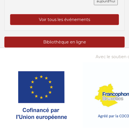
aujourd’hui
Voir tous les événements
Bibliothèque en ligne
Avec le soutien d