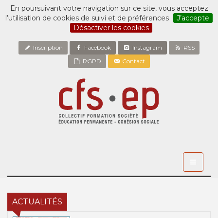
En poursuivant votre navigation sur ce site, vous acceptez
l’utilisation de cookies de suivi et de préférences
J’accepte
Désactiver les cookies
Inscription
Facebook
Instagram
RSS
RGPD
Contact
Toggle
navigati
ACTUALITÉS