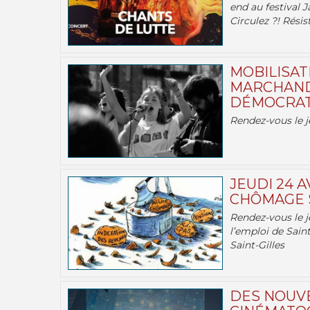
end au festival J
Circulez ?! Résist
MOBILISATI
MARCHAND
DÉMOCRATIE
Rendez-vous le j
JEUDI 24 A
CHÔMAGE S
Rendez-vous le je
l’emploi de Saint
Saint-Gilles
DES NOUV