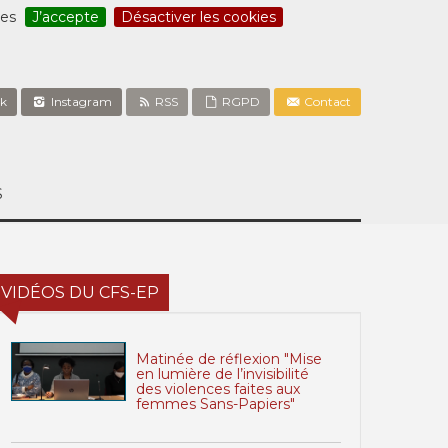
ces
J’accepte
Désactiver les cookies
k
Instagram
RSS
RGPD
Contact
S
VIDÉOS DU CFS-EP
Matinée de réflexion "Mise
en lumière de l’invisibilité
des violences faites aux
femmes Sans-Papiers"