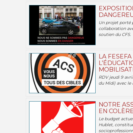
EXPOSITIO
DANGEREU
Un projet porté 
collaboration av
soutien du CFS.
LA FESEFA
L’ÉDUCATI
MOBILISATI
RDV jeudi 9 avril
du Midi) avec le 
NOTRE ASS
EN COLÈRE
Le budget actuel
Hublet, constitu
socioprofessionne