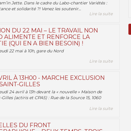
am’in Jette. Dans le cadre du Labo-chantier Variétés :
ance et solidarité ?! Venez les soutenir...
Lire la suite
ON DU 22 MAI – LE TRAVAIL NON
 ALIMENTE ET RENFORCE LA
 (QUI EN A BIEN BESOIN) !
eudi 22 mai à 10h, gare du Nord
Lire la suite
VRIL À 13H00 - MARCHE EXCLUSION
AINT-GILLES
udi 24 avril à 13h devant la « nouvelle » Maison de
-Gilles (actiris et CPAS) : Rue de la Source 15, 1060
Lire la suite
ELLES DU FRONT