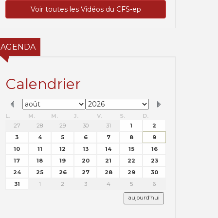
Voir toutes les Vidéos du CFS-ep
AGENDA
Calendrier
L.
M.
M.
J.
V.
S.
D.
27
28
29
30
31
1
2
3
4
5
6
7
8
9
10
11
12
13
14
15
16
17
18
19
20
21
22
23
24
25
26
27
28
29
30
31
1
2
3
4
5
6
aujourd’hui