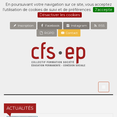
En poursuivant votre navigation sur ce site, vous acceptez
l’utilisation de cookies de suivi et de préférences
J’accepte
Désactiver les cookies
Inscription
Facebook
Instagram
RSS
RGPD
Contact
Toggle
navigati
ACTUALITÉS