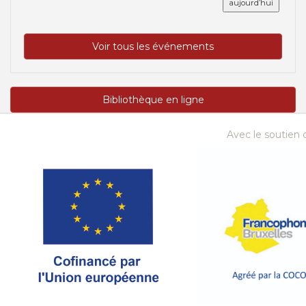
aujourd’hui
Voir tous les événements
Bibliothèque en ligne
Avec le soutien d