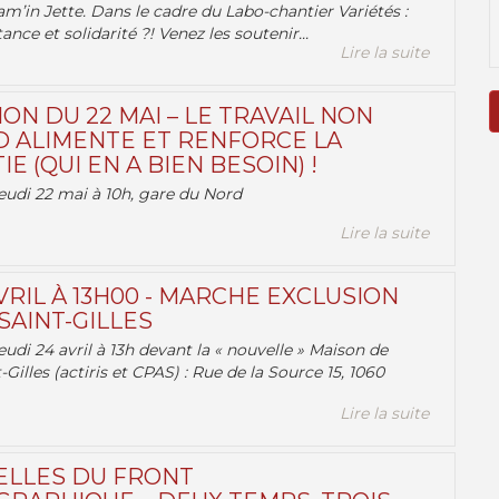
am’in Jette. Dans le cadre du Labo-chantier Variétés :
ance et solidarité ?! Venez les soutenir...
Lire la suite
ON DU 22 MAI – LE TRAVAIL NON
 ALIMENTE ET RENFORCE LA
 (QUI EN A BIEN BESOIN) !
eudi 22 mai à 10h, gare du Nord
Lire la suite
VRIL À 13H00 - MARCHE EXCLUSION
AINT-GILLES
udi 24 avril à 13h devant la « nouvelle » Maison de
-Gilles (actiris et CPAS) : Rue de la Source 15, 1060
Lire la suite
ELLES DU FRONT