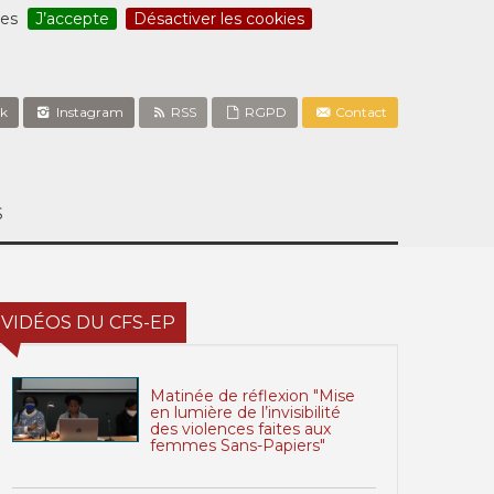
ces
J’accepte
Désactiver les cookies
k
Instagram
RSS
RGPD
Contact
S
VIDÉOS DU CFS-EP
Matinée de réflexion "Mise
en lumière de l’invisibilité
des violences faites aux
femmes Sans-Papiers"