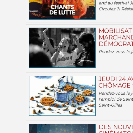
end au festival J
Circulez ?! Résist
MOBILISATI
MARCHAND
DÉMOCRATIE
Rendez-vous le j
JEUDI 24 A
CHÔMAGE S
Rendez-vous le je
l’emploi de Saint
Saint-Gilles
DES NOUV