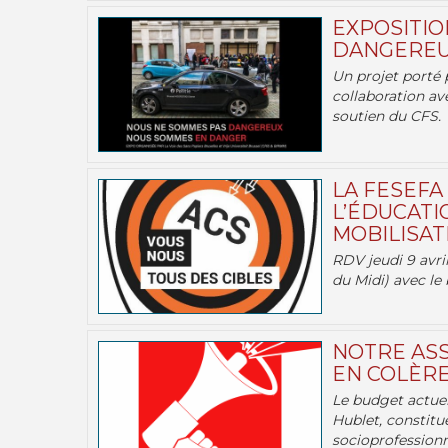
EXPOSITIO
DANGEREU
Un projet porté 
collaboration av
soutien du CFS.
LA FESEFA
L’ÉDUCATI
MOBILISATI
RDV jeudi 9 avril
du Midi) avec le 
NOTRE ASS
EN COLÈRE
Le budget actuel
Hublet, constitu
socioprofessionne