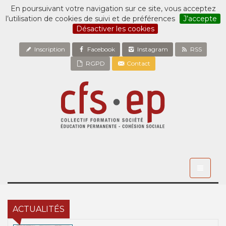
En poursuivant votre navigation sur ce site, vous acceptez
l’utilisation de cookies de suivi et de préférences
J’accepte
Désactiver les cookies
Inscription
Facebook
Instagram
RSS
RGPD
Contact
Toggle
navigati
ACTUALITÉS