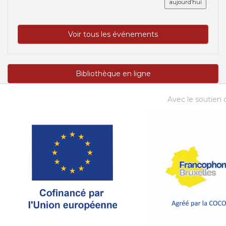
aujourd’hui
Voir tous les événements
Bibliothèque en ligne
Avec le soutien d