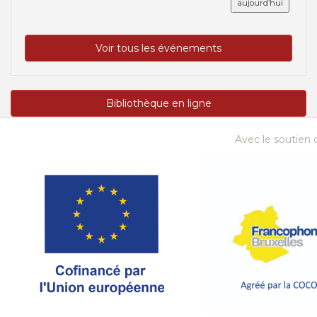
aujourd’hui
Voir tous les événements
Bibliothèque en ligne
Avec le soutien d