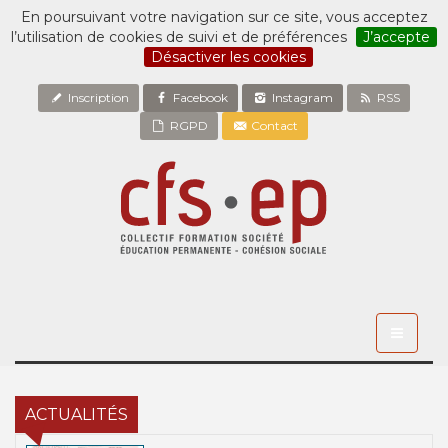
En poursuivant votre navigation sur ce site, vous acceptez
l’utilisation de cookies de suivi et de préférences
J’accepte
Désactiver les cookies
Inscription
Facebook
Instagram
RSS
RGPD
Contact
Toggle
navigati
ACTUALITÉS