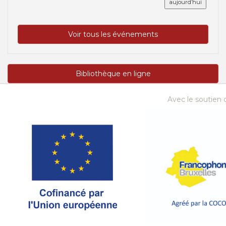
aujourd’hui
Voir tous les événements
Bibliothèque en ligne
Avec le soutien d