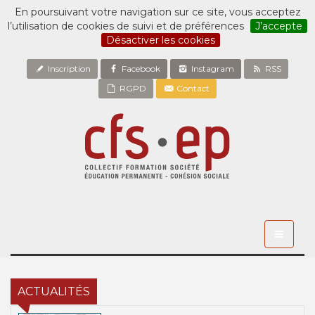
En poursuivant votre navigation sur ce site, vous acceptez
l’utilisation de cookies de suivi et de préférences
J’accepte
Désactiver les cookies
Inscription
Facebook
Instagram
RSS
RGPD
Contact
Toggle
navigati
ACTUALITÉS