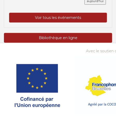
aujourd’hui
Voir tous les événements
Bibliothèque en ligne
Avec le soutien d