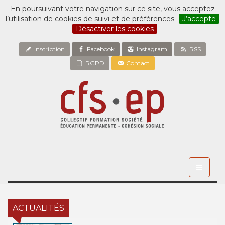
En poursuivant votre navigation sur ce site, vous acceptez
l’utilisation de cookies de suivi et de préférences
J’accepte
Désactiver les cookies
Inscription
Facebook
Instagram
RSS
RGPD
Contact
Toggle
navigati
ACTUALITÉS