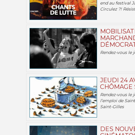
end au festival J
Circulez ?! Résist
MOBILISATI
MARCHAND
DÉMOCRATIE
Rendez-vous le j
JEUDI 24 A
CHÔMAGE S
Rendez-vous le je
l’emploi de Saint
Saint-Gilles
DES NOUV