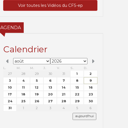
Voir toutes les Vidéos du CFS-ep
AGENDA
Calendrier
L.
M.
M.
J.
V.
S.
D.
27
28
29
30
31
1
2
3
4
5
6
7
8
9
10
11
12
13
14
15
16
17
18
19
20
21
22
23
24
25
26
27
28
29
30
31
1
2
3
4
5
6
aujourd’hui