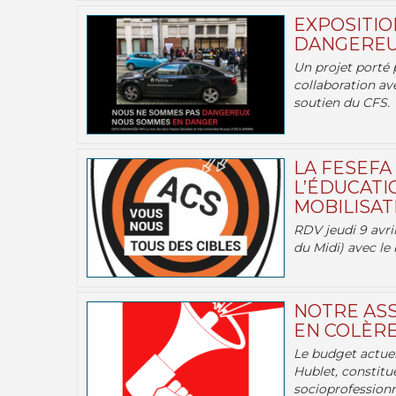
EXPOSITIO
DANGEREU
Un projet porté 
collaboration av
soutien du CFS.
LA FESEFA
L’ÉDUCATI
MOBILISATI
RDV jeudi 9 avril
du Midi) avec le 
NOTRE ASS
EN COLÈRE
Le budget actuel
Hublet, constitu
socioprofessionne