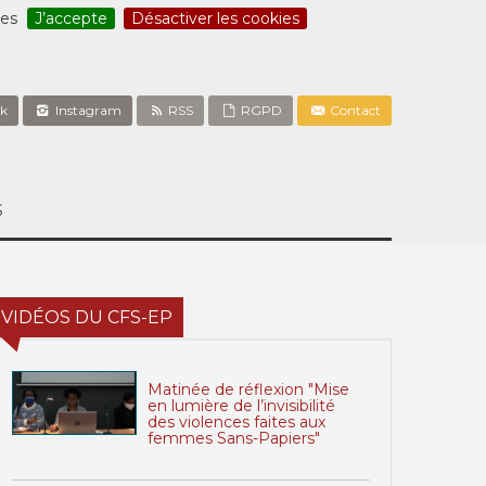
ces
J’accepte
Désactiver les cookies
k
Instagram
RSS
RGPD
Contact
S
VIDÉOS DU CFS-EP
Matinée de réflexion "Mise
en lumière de l’invisibilité
des violences faites aux
femmes Sans-Papiers"