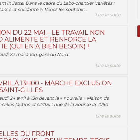
am’in Jette. Dans le cadre du Labo-chantier Variétés :
ance et solidarité ?! Venez les soutenir...
Lire la suite
ON DU 22 MAI – LE TRAVAIL NON
 ALIMENTE ET RENFORCE LA
 (QUI EN A BIEN BESOIN) !
eudi 22 mai à 10h, gare du Nord
Lire la suite
VRIL À 13H00 - MARCHE EXCLUSION
AINT-GILLES
udi 24 avril à 13h devant la « nouvelle » Maison de
-Gilles (actiris et CPAS) : Rue de la Source 15, 1060
Lire la suite
ELLES DU FRONT