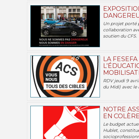
EXPOSITIO
DANGEREU
Un projet porté 
collaboration av
soutien du CFS.
LA FESEFA
L’ÉDUCATI
MOBILISATI
RDV jeudi 9 avril
du Midi) avec le 
NOTRE ASS
EN COLÈRE
Le budget actuel
Hublet, constitu
socioprofessionne