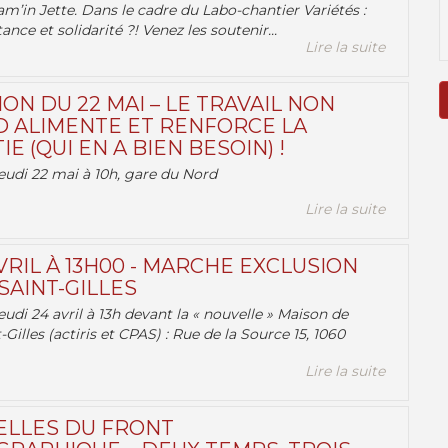
am’in Jette. Dans le cadre du Labo-chantier Variétés :
ance et solidarité ?! Venez les soutenir...
Lire la suite
ON DU 22 MAI – LE TRAVAIL NON
 ALIMENTE ET RENFORCE LA
 (QUI EN A BIEN BESOIN) !
eudi 22 mai à 10h, gare du Nord
Lire la suite
VRIL À 13H00 - MARCHE EXCLUSION
AINT-GILLES
udi 24 avril à 13h devant la « nouvelle » Maison de
-Gilles (actiris et CPAS) : Rue de la Source 15, 1060
Lire la suite
ELLES DU FRONT