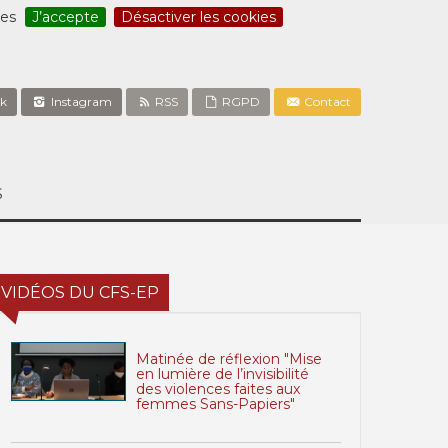
ces
J’accepte
Désactiver les cookies
k
Instagram
RSS
RGPD
Contact
S
VIDÉOS DU CFS-EP
Matinée de réflexion "Mise
en lumière de l’invisibilité
des violences faites aux
femmes Sans-Papiers"