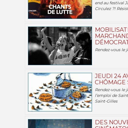
end au festival J
Circulez ?! Résist
MOBILISATI
MARCHAND
DÉMOCRATIE
Rendez-vous le j
JEUDI 24 A
CHÔMAGE S
Rendez-vous le je
l’emploi de Saint
Saint-Gilles
DES NOUV