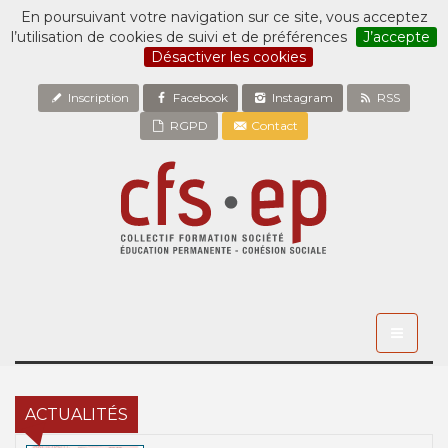
En poursuivant votre navigation sur ce site, vous acceptez
l’utilisation de cookies de suivi et de préférences
J’accepte
Désactiver les cookies
Inscription
Facebook
Instagram
RSS
RGPD
Contact
Toggle
navigati
ACTUALITÉS