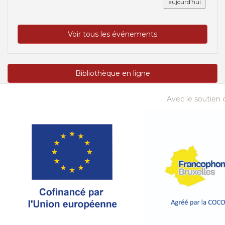
aujourd’hui
Voir tous les événements
Bibliothèque en ligne
Avec le soutien d