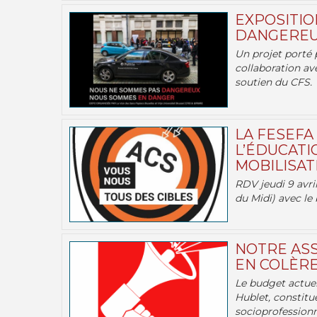
EXPOSITIO
DANGEREU
Un projet porté 
collaboration av
soutien du CFS.
LA FESEFA
L’ÉDUCATI
MOBILISATI
RDV jeudi 9 avril
du Midi) avec le 
NOTRE ASS
EN COLÈRE
Le budget actuel
Hublet, constitu
socioprofessionne