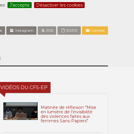
ces
J’accepte
Désactiver les cookies
k
Instagram
RSS
RGPD
Contact
S
VIDÉOS DU CFS-EP
Matinée de réflexion "Mise
en lumière de l’invisibilité
des violences faites aux
femmes Sans-Papiers"