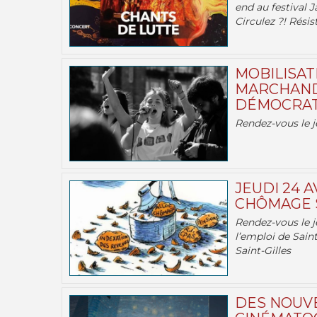
end au festival J
Circulez ?! Résist
MOBILISATI
MARCHAND
DÉMOCRATIE
Rendez-vous le j
JEUDI 24 A
CHÔMAGE S
Rendez-vous le je
l’emploi de Saint
Saint-Gilles
DES NOUV