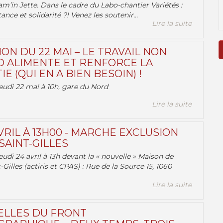
am’in Jette. Dans le cadre du Labo-chantier Variétés :
ance et solidarité ?! Venez les soutenir...
Lire la suite
ON DU 22 MAI – LE TRAVAIL NON
 ALIMENTE ET RENFORCE LA
 (QUI EN A BIEN BESOIN) !
eudi 22 mai à 10h, gare du Nord
Lire la suite
VRIL À 13H00 - MARCHE EXCLUSION
AINT-GILLES
udi 24 avril à 13h devant la « nouvelle » Maison de
-Gilles (actiris et CPAS) : Rue de la Source 15, 1060
Lire la suite
ELLES DU FRONT