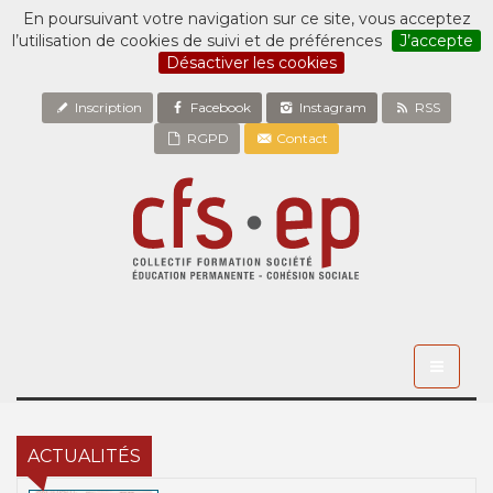
En poursuivant votre navigation sur ce site, vous acceptez
l’utilisation de cookies de suivi et de préférences
J’accepte
Désactiver les cookies
Inscription
Facebook
Instagram
RSS
RGPD
Contact
Toggle
navigati
ACTUALITÉS