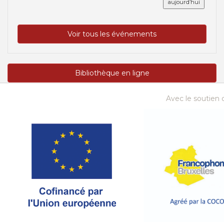
aujourd’hui
Voir tous les événements
Bibliothèque en ligne
Avec le soutien d