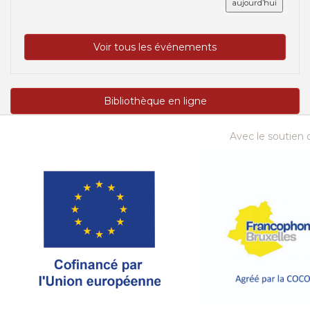
aujourd’hui
Voir tous les événements
Bibliothèque en ligne
Avec le soutien d