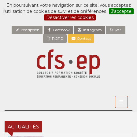
En poursuivant votre navigation sur ce site, vous acceptez
l’utilisation de cookies de suivi et de préférences
J’accepte
Désactiver les cookies
Inscription
Facebook
Instagram
RSS
RGPD
Contact
Toggle
navigati
ACTUALITÉS