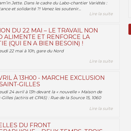
am’in Jette. Dans le cadre du Labo-chantier Variétés :
ance et solidarité ?! Venez les soutenir...
Lire la suite
ON DU 22 MAI – LE TRAVAIL NON
 ALIMENTE ET RENFORCE LA
 (QUI EN A BIEN BESOIN) !
eudi 22 mai à 10h, gare du Nord
Lire la suite
VRIL À 13H00 - MARCHE EXCLUSION
AINT-GILLES
udi 24 avril à 13h devant la « nouvelle » Maison de
-Gilles (actiris et CPAS) : Rue de la Source 15, 1060
Lire la suite
ELLES DU FRONT