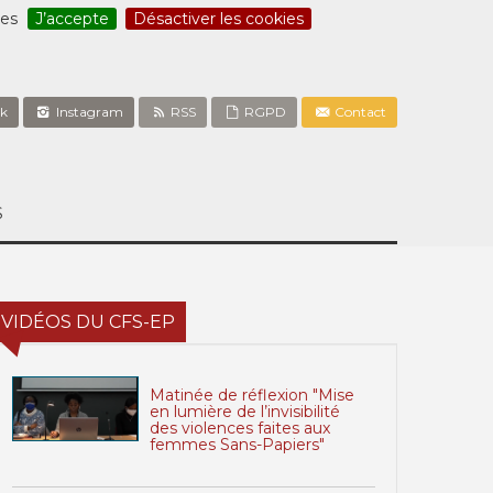
ces
J’accepte
Désactiver les cookies
k
Instagram
RSS
RGPD
Contact
S
VIDÉOS DU CFS-EP
Matinée de réflexion "Mise
en lumière de l’invisibilité
des violences faites aux
femmes Sans-Papiers"