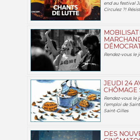
end au festival J
Circulez ?! Résist
MOBILISATI
MARCHAND
DÉMOCRATIE
Rendez-vous le j
JEUDI 24 A
CHÔMAGE S
Rendez-vous le je
l’emploi de Saint
Saint-Gilles
DES NOUV