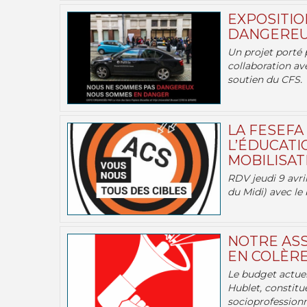
EXPOSITIO
DANGEREU
Un projet porté 
collaboration av
soutien du CFS.
LA FESEFA
L’ÉDUCATI
MOBILISATI
RDV jeudi 9 avril
du Midi) avec le 
NOTRE ASS
EN COLÈRE
Le budget actuel
Hublet, constitu
socioprofessionne