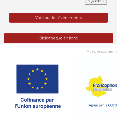
aujourd’hui
Voir tous les événements
Bibliothèque en ligne
Avec le soutien d