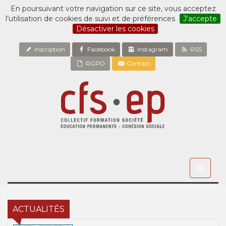
En poursuivant votre navigation sur ce site, vous acceptez
l’utilisation de cookies de suivi et de préférences
J’accepte
Désactiver les cookies
Inscription
Facebook
Instagram
RSS
RGPD
Contact
Toggle
navigati
ACTUALITÉS