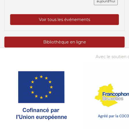
aujourd’hui
Voir tous les événements
Bibliothèque en ligne
Avec le soutien d