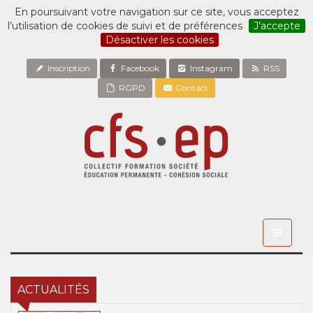
En poursuivant votre navigation sur ce site, vous acceptez
l’utilisation de cookies de suivi et de préférences
J’accepte
Désactiver les cookies
Inscription
Facebook
Instagram
RSS
RGPD
Contact
Toggle
navigati
ACTUALITÉS