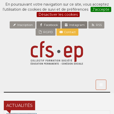
En poursuivant votre navigation sur ce site, vous acceptez
l’utilisation de cookies de suivi et de préférences
J’accepte
Désactiver les cookies
Inscription
Facebook
Instagram
RSS
RGPD
Contact
Toggle
navigati
ACTUALITÉS