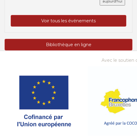
aujourd’hui
Voir tous les événements
Bibliothèque en ligne
Avec le soutien d