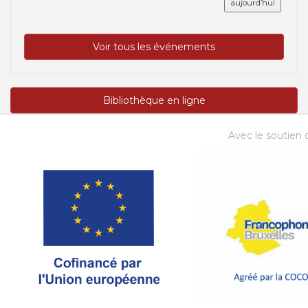
aujourd’hui
Voir tous les événements
Bibliothèque en ligne
Avec le soutien d