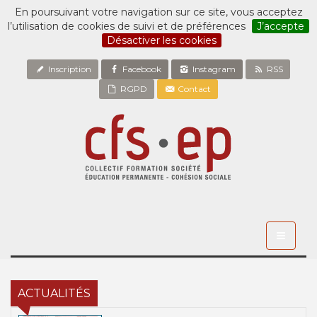
En poursuivant votre navigation sur ce site, vous acceptez
l’utilisation de cookies de suivi et de préférences
J’accepte
Désactiver les cookies
Inscription
Facebook
Instagram
RSS
RGPD
Contact
Toggle
navigati
ACTUALITÉS