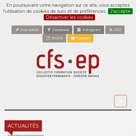
En poursuivant votre navigation sur ce site, vous acceptez
l’utilisation de cookies de suivi et de préférences
J’accepte
Désactiver les cookies
Inscription
Facebook
Instagram
RSS
RGPD
Contact
Toggle
navigati
ACTUALITÉS