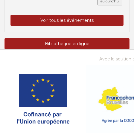
aujourd’hui
Voir tous les événements
Bibliothèque en ligne
Avec le soutien d