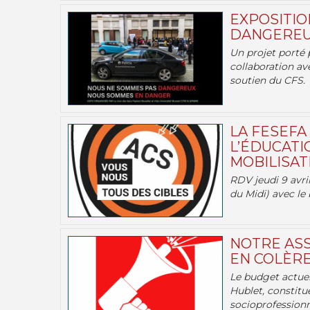
EXPOSITIO
DANGEREU
Un projet porté 
collaboration av
soutien du CFS.
LA FESEFA
L’ÉDUCATI
MOBILISATI
RDV jeudi 9 avril
du Midi) avec le 
NOTRE ASS
EN COLÈRE
Le budget actuel
Hublet, constitu
socioprofessionne