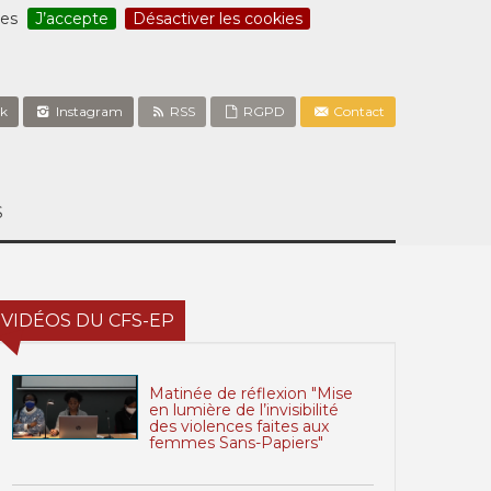
ces
J’accepte
Désactiver les cookies
k
Instagram
RSS
RGPD
Contact
S
VIDÉOS DU CFS-EP
Matinée de réflexion "Mise
en lumière de l’invisibilité
des violences faites aux
femmes Sans-Papiers"