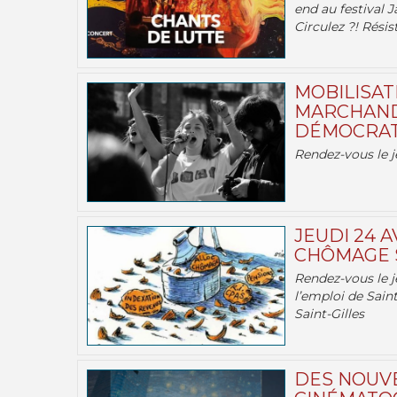
end au festival J
Circulez ?! Résist
MOBILISATI
MARCHAND
DÉMOCRATIE
Rendez-vous le j
JEUDI 24 A
CHÔMAGE S
Rendez-vous le je
l’emploi de Saint
Saint-Gilles
DES NOUV