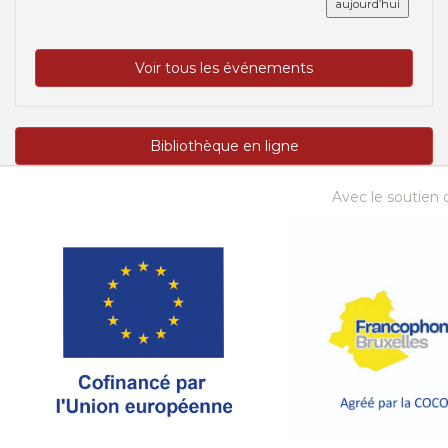
aujourd’hui
Voir tous les événements
Bibliothèque en ligne
Avec le soutien d