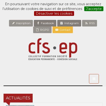
En poursuivant votre navigation sur ce site, vous acceptez
l’utilisation de cookies de suivi et de préférences
J’accepte
Désactiver les cookies
Inscription
Facebook
Instagram
RSS
RGPD
Contact
Toggle
navigati
ACTUALITÉS