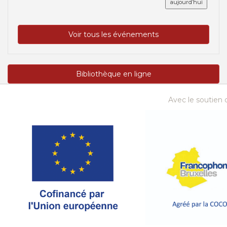
aujourd’hui
Voir tous les événements
Bibliothèque en ligne
Avec le soutien d