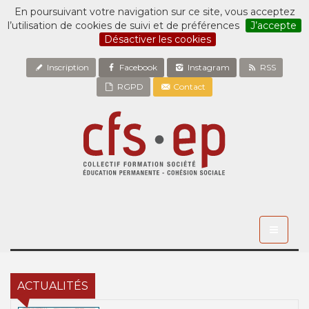
En poursuivant votre navigation sur ce site, vous acceptez
l’utilisation de cookies de suivi et de préférences
J’accepte
Désactiver les cookies
Inscription
Facebook
Instagram
RSS
RGPD
Contact
Toggle
navigati
ACTUALITÉS