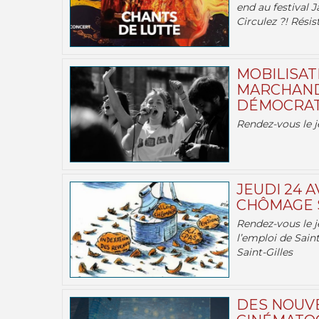
end au festival J
Circulez ?! Résist
MOBILISATI
MARCHAND
DÉMOCRATIE
Rendez-vous le j
JEUDI 24 A
CHÔMAGE S
Rendez-vous le je
l’emploi de Saint
Saint-Gilles
DES NOUV