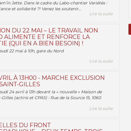
am’in Jette. Dans le cadre du Labo-chantier Variétés :
ance et solidarité ?! Venez les soutenir...
Lire la suite
ON DU 22 MAI – LE TRAVAIL NON
 ALIMENTE ET RENFORCE LA
 (QUI EN A BIEN BESOIN) !
eudi 22 mai à 10h, gare du Nord
Lire la suite
VRIL À 13H00 - MARCHE EXCLUSION
AINT-GILLES
udi 24 avril à 13h devant la « nouvelle » Maison de
-Gilles (actiris et CPAS) : Rue de la Source 15, 1060
Lire la suite
ELLES DU FRONT