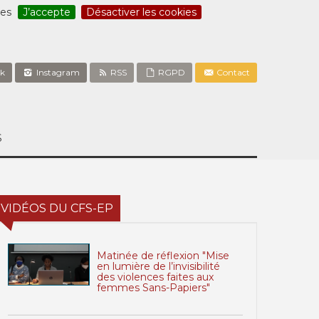
ces
J’accepte
Désactiver les cookies
k
Instagram
RSS
RGPD
Contact
S
VIDÉOS DU CFS-EP
Matinée de réflexion "Mise
en lumière de l’invisibilité
des violences faites aux
femmes Sans-Papiers"