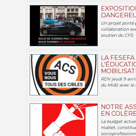
EXPOSITIO
DANGEREU
Un projet porté 
collaboration av
soutien du CFS.
LA FESEFA
L’ÉDUCATI
MOBILISATI
RDV jeudi 9 avril
du Midi) avec le 
NOTRE ASS
EN COLÈRE
Le budget actuel
Hublet, constitu
socioprofessionne