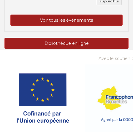
aujourd’hui
Voir tous les événements
Bibliothèque en ligne
Avec le soutien d