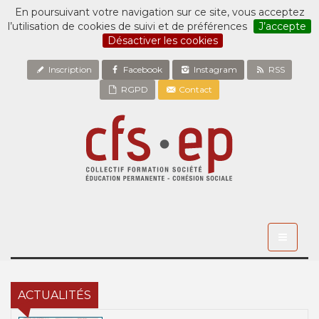
En poursuivant votre navigation sur ce site, vous acceptez
l’utilisation de cookies de suivi et de préférences
J’accepte
Désactiver les cookies
Inscription
Facebook
Instagram
RSS
RGPD
Contact
Toggle
navigati
ACTUALITÉS