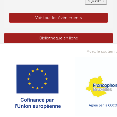
aujourd’hui
Voir tous les événements
Bibliothèque en ligne
Avec le soutien d