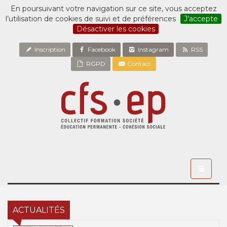
En poursuivant votre navigation sur ce site, vous acceptez
l’utilisation de cookies de suivi et de préférences
J’accepte
Désactiver les cookies
Inscription
Facebook
Instagram
RSS
RGPD
Contact
Toggle
navigati
ACTUALITÉS