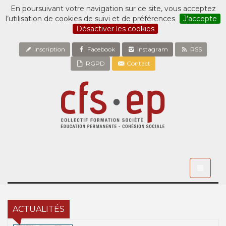
En poursuivant votre navigation sur ce site, vous acceptez
l’utilisation de cookies de suivi et de préférences
J’accepte
Désactiver les cookies
Inscription
Facebook
Instagram
RSS
RGPD
Contact
Toggle
navigati
ACTUALITÉS