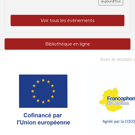
aujourd’hui
Voir tous les événements
Bibliothèque en ligne
Avec le soutien d