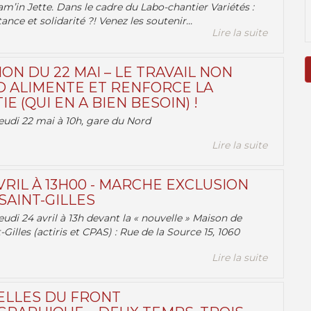
am’in Jette. Dans le cadre du Labo-chantier Variétés :
ance et solidarité ?! Venez les soutenir...
Lire la suite
ON DU 22 MAI – LE TRAVAIL NON
 ALIMENTE ET RENFORCE LA
 (QUI EN A BIEN BESOIN) !
eudi 22 mai à 10h, gare du Nord
Lire la suite
VRIL À 13H00 - MARCHE EXCLUSION
AINT-GILLES
udi 24 avril à 13h devant la « nouvelle » Maison de
-Gilles (actiris et CPAS) : Rue de la Source 15, 1060
Lire la suite
ELLES DU FRONT