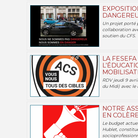
EXPOSITIO
DANGEREU
Un projet porté 
collaboration av
soutien du CFS.
LA FESEFA
L’ÉDUCATI
MOBILISATI
RDV jeudi 9 avril
du Midi) avec le 
NOTRE ASS
EN COLÈRE
Le budget actuel
Hublet, constitu
socioprofessionne