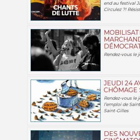
end au festival J
Circulez ?! Résist
MOBILISATI
MARCHAND
DÉMOCRATIE
Rendez-vous le j
JEUDI 24 A
CHÔMAGE S
Rendez-vous le je
l’emploi de Saint
Saint-Gilles
DES NOUV