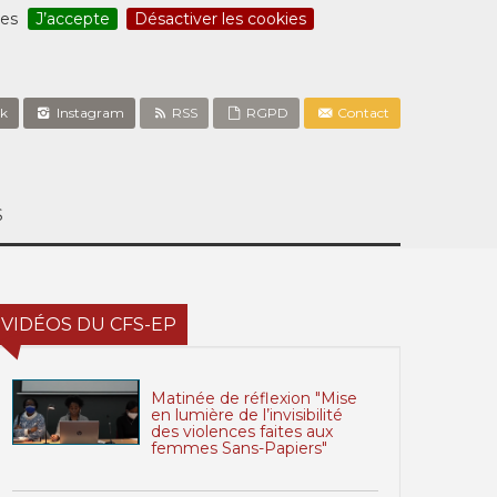
ces
J’accepte
Désactiver les cookies
k
Instagram
RSS
RGPD
Contact
S
VIDÉOS DU CFS-EP
Matinée de réflexion "Mise
en lumière de l’invisibilité
des violences faites aux
femmes Sans-Papiers"