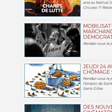
end au festival J
Circulez ?! Résist
MOBILISATI
MARCHAND
DÉMOCRATIE
Rendez-vous le j
JEUDI 24 A
CHÔMAGE S
Rendez-vous le je
l’emploi de Saint
Saint-Gilles
DES NOUV