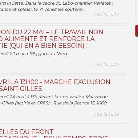
am’in Jette. Dans le cadre du Labo-chantier Variétés :
ance et solidarité ?! Venez les soutenir...
Lire la suite
ON DU 22 MAI – LE TRAVAIL NON
 ALIMENTE ET RENFORCE LA
 (QUI EN A BIEN BESOIN) !
eudi 22 mai à 10h, gare du Nord
Lire la suite
VRIL À 13H00 - MARCHE EXCLUSION
AINT-GILLES
udi 24 avril à 13h devant la « nouvelle » Maison de
-Gilles (actiris et CPAS) : Rue de la Source 15, 1060
Lire la suite
ELLES DU FRONT