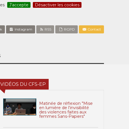
ces
J’accepte
Désactiver les cookies
k
Instagram
RSS
RGPD
Contact
S
VIDÉOS DU CFS-EP
Matinée de réflexion "Mise
en lumière de l’invisibilité
des violences faites aux
femmes Sans-Papiers"