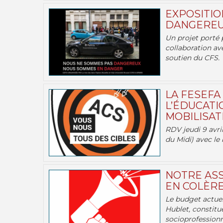
EXPOSITIO
DANGEREU
Un projet porté 
collaboration av
soutien du CFS.
LA FESEFA
L’ÉDUCATI
MOBILISATI
RDV jeudi 9 avril
du Midi) avec le 
NOTRE ASS
EN COLÈRE
Le budget actuel
Hublet, constitu
socioprofessionne