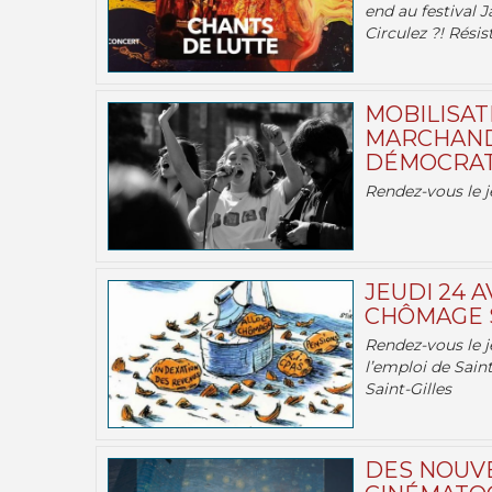
end au festival J
Circulez ?! Résist
MOBILISATI
MARCHAND
DÉMOCRATIE
Rendez-vous le j
JEUDI 24 A
CHÔMAGE S
Rendez-vous le je
l’emploi de Saint
Saint-Gilles
DES NOUV