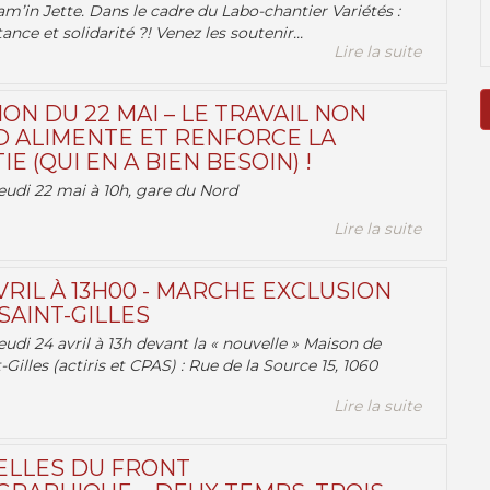
am’in Jette. Dans le cadre du Labo-chantier Variétés :
ance et solidarité ?! Venez les soutenir...
Lire la suite
ON DU 22 MAI – LE TRAVAIL NON
 ALIMENTE ET RENFORCE LA
 (QUI EN A BIEN BESOIN) !
eudi 22 mai à 10h, gare du Nord
Lire la suite
VRIL À 13H00 - MARCHE EXCLUSION
AINT-GILLES
udi 24 avril à 13h devant la « nouvelle » Maison de
-Gilles (actiris et CPAS) : Rue de la Source 15, 1060
Lire la suite
ELLES DU FRONT