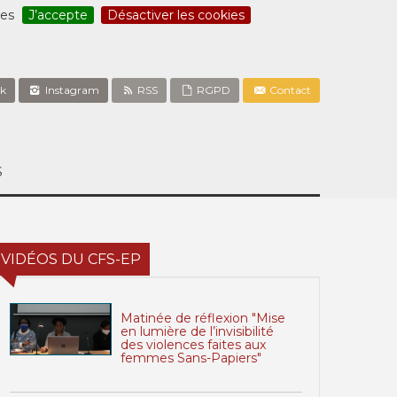
ces
J’accepte
Désactiver les cookies
k
Instagram
RSS
RGPD
Contact
S
VIDÉOS DU CFS-EP
Matinée de réflexion "Mise
en lumière de l’invisibilité
des violences faites aux
femmes Sans-Papiers"