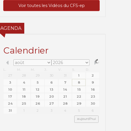
Voir toutes les Vidéos du CFS-ep
AGENDA
Calendrier
L.
M.
M.
J.
V.
S.
D.
27
28
29
30
31
1
2
3
4
5
6
7
8
9
10
11
12
13
14
15
16
17
18
19
20
21
22
23
24
25
26
27
28
29
30
31
1
2
3
4
5
6
aujourd’hui