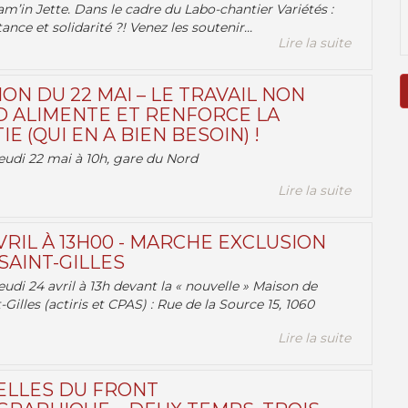
am’in Jette. Dans le cadre du Labo-chantier Variétés :
ance et solidarité ?! Venez les soutenir...
Lire la suite
ON DU 22 MAI – LE TRAVAIL NON
 ALIMENTE ET RENFORCE LA
 (QUI EN A BIEN BESOIN) !
eudi 22 mai à 10h, gare du Nord
Lire la suite
VRIL À 13H00 - MARCHE EXCLUSION
AINT-GILLES
udi 24 avril à 13h devant la « nouvelle » Maison de
-Gilles (actiris et CPAS) : Rue de la Source 15, 1060
Lire la suite
ELLES DU FRONT