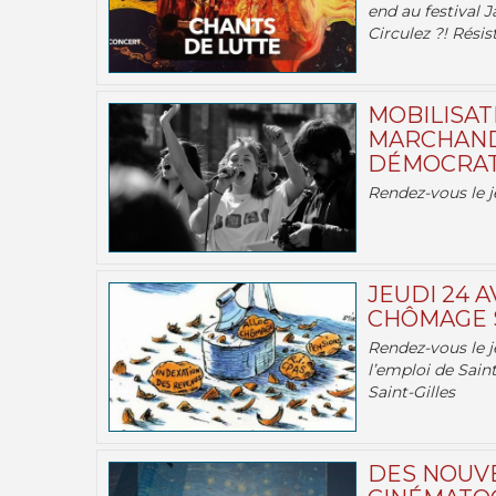
end au festival J
Circulez ?! Résist
MOBILISATI
MARCHAND
DÉMOCRATIE
Rendez-vous le j
JEUDI 24 A
CHÔMAGE S
Rendez-vous le je
l’emploi de Saint
Saint-Gilles
DES NOUV