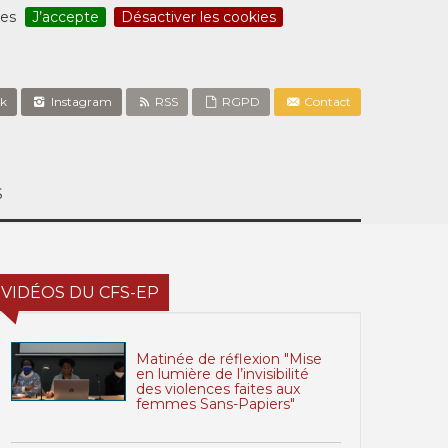
ces
J’accepte
Désactiver les cookies
k
Instagram
RSS
RGPD
Contact
S
VIDÉOS DU CFS-EP
Matinée de réflexion "Mise
en lumière de l’invisibilité
des violences faites aux
femmes Sans-Papiers"