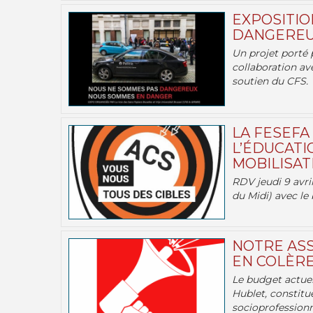
EXPOSITIO
DANGEREU
Un projet porté 
collaboration av
soutien du CFS.
LA FESEFA
L’ÉDUCATI
MOBILISATI
RDV jeudi 9 avril
du Midi) avec le 
NOTRE ASS
EN COLÈRE
Le budget actuel
Hublet, constitu
socioprofessionne