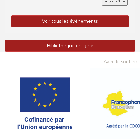
aujourd’hui
Voir tous les événements
Bibliothèque en ligne
Avec le soutien d