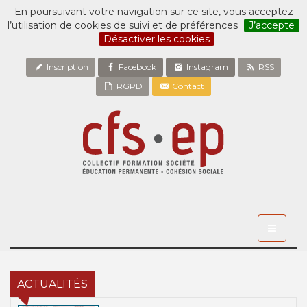
En poursuivant votre navigation sur ce site, vous acceptez
l’utilisation de cookies de suivi et de préférences
J’accepte
Désactiver les cookies
Inscription
Facebook
Instagram
RSS
RGPD
Contact
Toggle
navigati
ACTUALITÉS