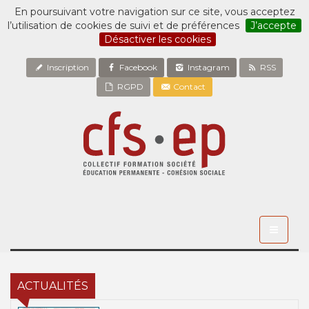
En poursuivant votre navigation sur ce site, vous acceptez
l’utilisation de cookies de suivi et de préférences
J’accepte
Désactiver les cookies
Inscription
Facebook
Instagram
RSS
RGPD
Contact
Toggle
navigati
ACTUALITÉS