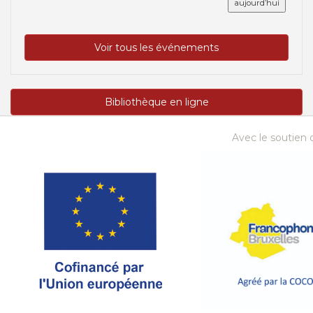
aujourd’hui
Voir tous les événements
Bibliothèque en ligne
Avec le soutien d