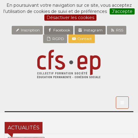
En poursuivant votre navigation sur ce site, vous acceptez
l’utilisation de cookies de suivi et de préférences
J’accepte
Désactiver les cookies
Inscription
Facebook
Instagram
RSS
RGPD
Contact
Toggle
navigati
ACTUALITÉS