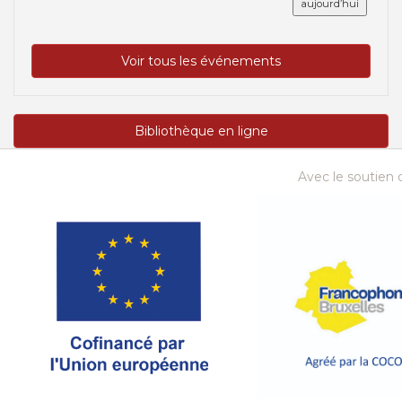
aujourd’hui
Voir tous les événements
Bibliothèque en ligne
Avec le soutien d